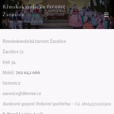
Rímskokatolícka farnosť
Žarošice
U Staré Matky Boží Žarošské
Římskokatolická farnost Žarošice
Žarošice 51
696 34
Mobil:
702 042 066
farnostcz
zarosice@dieceze.cz
Bankovní spojení: Poštovní spořitelna - č.ú. 181645720/0300