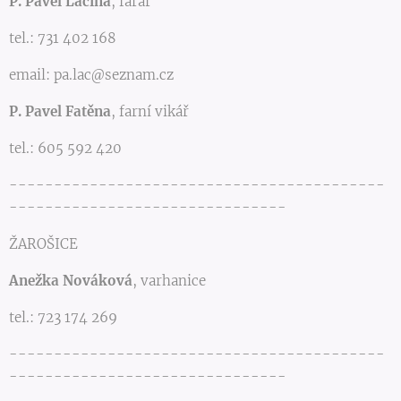
P. Pavel Lacina
, farář
tel.: 731 402 168
email: pa.lac
@
seznam.cz
P. Pavel Fatěna
, farní vikář
tel.: 605 592 420
------------------------------------------
-------------------------------
ŽAROŠICE
Anežka Nováková
, varhanice
tel.: 723 174 269
------------------------------------------
-------------------------------