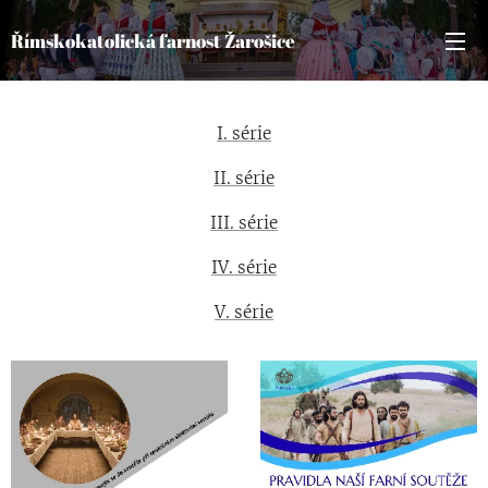
Římskokatolická farnost Žarošice
I. série
II. série
III. série
IV. série
V. série